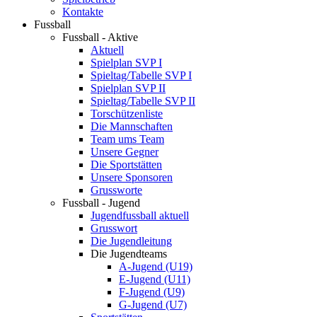
Kontakte
Fussball
Fussball - Aktive
Aktuell
Spielplan SVP I
Spieltag/Tabelle SVP I
Spielplan SVP II
Spieltag/Tabelle SVP II
Torschützenliste
Die Mannschaften
Team ums Team
Unsere Gegner
Die Sportstätten
Unsere Sponsoren
Grussworte
Fussball - Jugend
Jugendfussball aktuell
Grusswort
Die Jugendleitung
Die Jugendteams
A-Jugend (U19)
E-Jugend (U11)
F-Jugend (U9)
G-Jugend (U7)