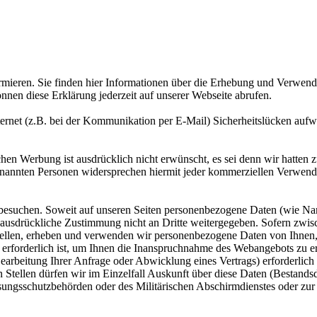
mieren. Sie finden hier Informationen über die Erhebung und Verwend
nnen diese Erklärung jederzeit auf unserer Webseite abrufen.
ternet (z.B. bei der Kommunikation per E-Mail) Sicherheitslücken aufwe
Werbung ist ausdrücklich nicht erwünscht, es sei denn wir hatten zuvor
genannten Personen widersprechen hiermit jeder kommerziellen Verwen
suchen. Soweit auf unseren Seiten personenbezogene Daten (wie Name,
 ausdrückliche Zustimmung nicht an Dritte weitergegeben. Sofern zwisc
stellen, erheben und verwenden wir personenbezogene Daten von Ihnen, 
s erforderlich ist, um Ihnen die Inanspruchnahme des Webangebots zu
rbeitung Ihrer Anfrage oder Abwicklung eines Vertrags) erforderlich i
tellen dürfen wir im Einzelfall Auskunft über diese Daten (Bestandsda
ungsschutzbehörden oder des Militärischen Abschirmdienstes oder zur 