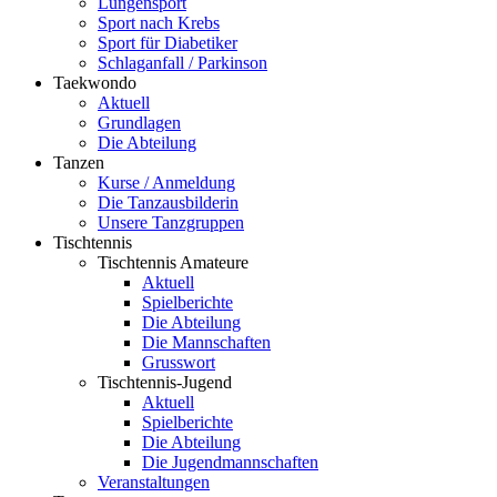
Lungensport
Sport nach Krebs
Sport für Diabetiker
Schlaganfall / Parkinson
Taekwondo
Aktuell
Grundlagen
Die Abteilung
Tanzen
Kurse / Anmeldung
Die Tanzausbilderin
Unsere Tanzgruppen
Tischtennis
Tischtennis Amateure
Aktuell
Spielberichte
Die Abteilung
Die Mannschaften
Grusswort
Tischtennis-Jugend
Aktuell
Spielberichte
Die Abteilung
Die Jugendmannschaften
Veranstaltungen