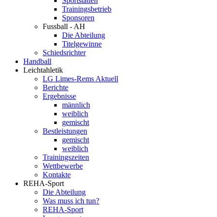
Sportstätten
Trainingsbetrieb
Sponsoren
Fussball - AH
Die Abteilung
Titelgewinne
Schiedsrichter
Handball
Leichtahletik
LG Limes-Rems Aktuell
Berichte
Ergebnisse
männlich
weiblich
gemischt
Bestleistungen
gemischt
weiblich
Trainingszeiten
Wettbewerbe
Kontakte
REHA-Sport
Die Abteilung
Was muss ich tun?
REHA-Sport