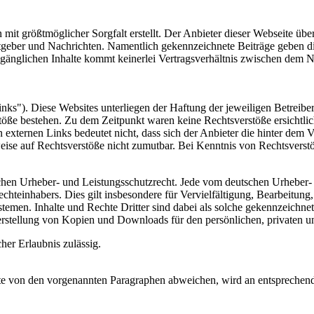
 mit größtmöglicher Sorgfalt erstellt. Der Anbieter dieser Webseite üb
 Ratgeber und Nachrichten. Namentlich gekennzeichnete Beiträge geben
ugänglichen Inhalte kommt keinerlei Vertragsverhältnis zwischen dem N
nks"). Diese Websites unterliegen der Haftung der jeweiligen Betreiber
öße bestehen. Zu dem Zeitpunkt waren keine Rechtsverstöße ersichtlich.
n externen Links bedeutet nicht, dass sich der Anbieter die hinter dem 
weise auf Rechtsverstöße nicht zumutbar. Bei Kenntnis von Rechtsverst
tschen Urheber- und Leistungsschutzrecht. Jede vom deutschen Urheber-
echteinhabers. Dies gilt insbesondere für Vervielfältigung, Bearbeitu
men. Inhalte und Rechte Dritter sind dabei als solche gekennzeichnet.
e Herstellung von Kopien und Downloads für den persönlichen, privaten u
cher Erlaubnis zulässig.
 von den vorgenannten Paragraphen abweichen, wird an entsprechender