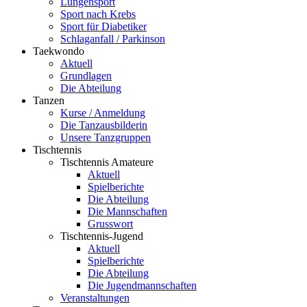
Lungensport
Sport nach Krebs
Sport für Diabetiker
Schlaganfall / Parkinson
Taekwondo
Aktuell
Grundlagen
Die Abteilung
Tanzen
Kurse / Anmeldung
Die Tanzausbilderin
Unsere Tanzgruppen
Tischtennis
Tischtennis Amateure
Aktuell
Spielberichte
Die Abteilung
Die Mannschaften
Grusswort
Tischtennis-Jugend
Aktuell
Spielberichte
Die Abteilung
Die Jugendmannschaften
Veranstaltungen