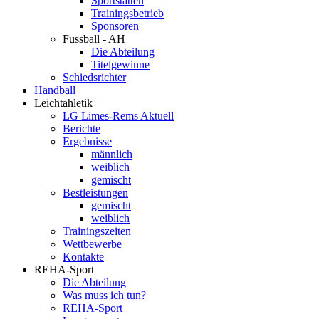
Sportstätten
Trainingsbetrieb
Sponsoren
Fussball - AH
Die Abteilung
Titelgewinne
Schiedsrichter
Handball
Leichtahletik
LG Limes-Rems Aktuell
Berichte
Ergebnisse
männlich
weiblich
gemischt
Bestleistungen
gemischt
weiblich
Trainingszeiten
Wettbewerbe
Kontakte
REHA-Sport
Die Abteilung
Was muss ich tun?
REHA-Sport