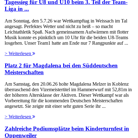
Tagessieg für U8 und U10 beim 3. Teil der Team-
Liga in ...
Am Sonntag, den 5.7.26 war Wettkampftag in Weissach im Tal
angesagt. Perfektes Wetter und nicht zu heiß – so macht
Leichtathletik Spaß. Nach gemeinsamem Aufwärmen mit flotter
Musik konnte es pünktlich um 10 Uhr für die beiden U8-Teams
losgehen. Unser Team1 hatte am Ende nur 7 Rangpunkte auf ...
> Weiterlesen
Platz 2 für Magdalena bei den Süddeutschen
Meisterschaften
Am Samstag, den 20.06.26 holte Magdalena Melzer in Koblenz
überraschend den Vizemeistertitel im Hammerwurf mit 52,81m in
der höheren Altersklasse der Aktiven. Dieser Wettkampf war als
Vorbereitung für die kommenden Deutschen Meisterschaften
angesetzt. Sie zeigte mit einer sehr guten Serie ihr ...
> Weiterlesen
Zahlreiche Podiumsplätze beim Kinderturnfest in
Oppenweiler