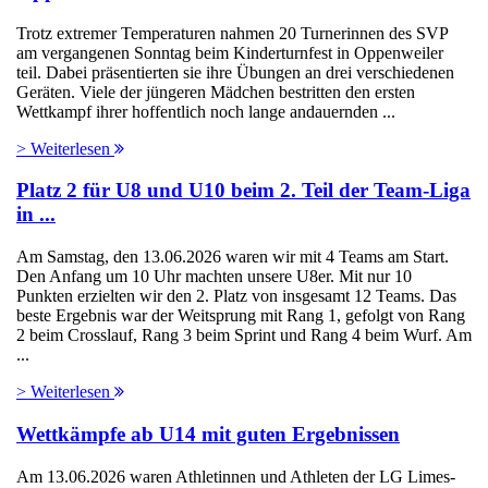
Trotz extremer Temperaturen nahmen 20 Turnerinnen des SVP
am vergangenen Sonntag beim Kinderturnfest in Oppenweiler
teil. Dabei präsentierten sie ihre Übungen an drei verschiedenen
Geräten. Viele der jüngeren Mädchen bestritten den ersten
Wettkampf ihrer hoffentlich noch lange andauernden ...
> Weiterlesen
Platz 2 für U8 und U10 beim 2. Teil der Team-Liga
in ...
Am Samstag, den 13.06.2026 waren wir mit 4 Teams am Start.
Den Anfang um 10 Uhr machten unsere U8er. Mit nur 10
Punkten erzielten wir den 2. Platz von insgesamt 12 Teams. Das
beste Ergebnis war der Weitsprung mit Rang 1, gefolgt von Rang
2 beim Crosslauf, Rang 3 beim Sprint und Rang 4 beim Wurf. Am
...
> Weiterlesen
Wettkämpfe ab U14 mit guten Ergebnissen
Am 13.06.2026 waren Athletinnen und Athleten der LG Limes-