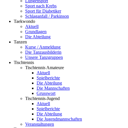
Lungensport
Sport nach Krebs
Sport für Diabetiker
Schlaganfall / Parkinson
Taekwondo
Aktuell
Grundlagen
Die Abteilung
Tanzen
Kurse / Anmeldung
Die Tanzausbilderin
Unsere Tanzgruppen
Tischtennis
Tischtennis Amateure
Aktuell
Spielberichte
Die Abteilung
Die Mannschaften
Grusswort
Tischtennis-Jugend
Aktuell
Spielberichte
Die Abteilung
Die Jugendmannschaften
Veranstaltungen