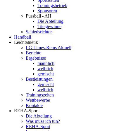
Sportstätten
Trainingsbetrieb
Sponsoren
Fussball - AH
Die Abteilung
Titelgewinne
Schiedsrichter
Handball
Leichtahletik
LG Limes-Rems Aktuell
Berichte
Ergebnisse
männlich
weiblich
gemischt
Bestleistungen
gemischt
weiblich
Trainingszeiten
Wettbewerbe
Kontakte
REHA-Sport
Die Abteilung
Was muss ich tun?
REHA-Sport