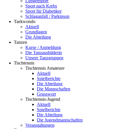
Lungensport
Sport nach Krebs
Sport für Diabetiker
Schlaganfall / Parkinson
Taekwondo
Aktuell
Grundlagen
Die Abteilung
Tanzen
Kurse / Anmeldung
Die Tanzausbilderin
Unsere Tanzgruppen
Tischtennis
Tischtennis Amateure
Aktuell
Spielberichte
Die Abteilung
Die Mannschaften
Grusswort
Tischtennis-Jugend
Aktuell
Spielberichte
Die Abteilung
Die Jugendmannschaften
Veranstaltungen