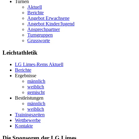
Turnen
Aktuell
Berichte
Angebot Erwachsene
Angebot Kinder/Jugend
Ansprechpartner
Turngruppen
Grussworte
Leichtathletik
LG Limes-Rems Aktuell
Berichte
Ergebnisse
männlich
weiblich
gemischt
Bestleistungen
männlich
weiblich
Trainingszeiten
Wettbewerbe
Kontakte
Die Sponsoren der LG Limes