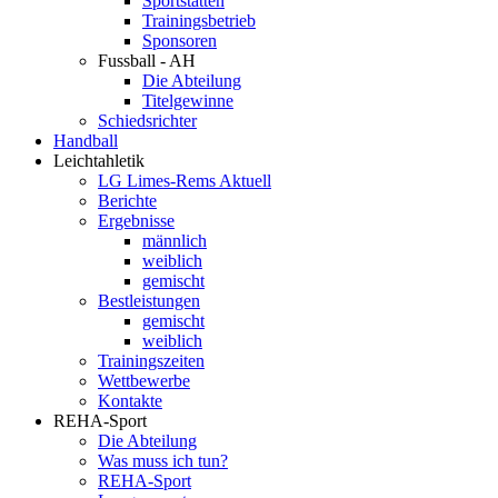
Sportstätten
Trainingsbetrieb
Sponsoren
Fussball - AH
Die Abteilung
Titelgewinne
Schiedsrichter
Handball
Leichtahletik
LG Limes-Rems Aktuell
Berichte
Ergebnisse
männlich
weiblich
gemischt
Bestleistungen
gemischt
weiblich
Trainingszeiten
Wettbewerbe
Kontakte
REHA-Sport
Die Abteilung
Was muss ich tun?
REHA-Sport