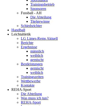
Sportstätten
Trainingsbetrieb
Sponsoren
Fussball - AH
Die Abteilung
Titelgewinne
Schiedsrichter
Handball
Leichtahletik
LG Limes-Rems Aktuell
Berichte
Ergebnisse
männlich
weiblich
gemischt
Bestleistungen
gemischt
weiblich
Trainingszeiten
Wettbewerbe
Kontakte
REHA-Sport
Die Abteilung
Was muss ich tun?
REHA-Sport