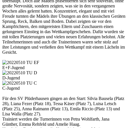
überhaupt. Doch alle Mädels präsentierten sich sehr souverän, ohne
große Nervosität, sondern zeigten, was sie in den vergangenen
Wochen alles gelernt hatten. Konzentriert, elegant und mit viel
Freude turnten die Mädels ihre Übungen an den klassischen Geräten
Sprung, Reck, Balken und Boden. Dabei zeigten sie vor den
Kampfrichtern, den mitgereisten Eltern und Zuschauern einen
gelungenen Einstieg in das Wettkampfgeschehen. Dafür wurden sie
mit tollen Platzierungen und vielen neuen Erfahrungen belohnt. Alle
Teilnehmerinnen und auch die Trainerinnen waren sehr stolz auf
ihre Leistungen und verließen den Wettkampf mit einem Lächeln im
Gesicht.
E+F-Jugend
D-Jugend
C-Jugend
Für den SV Plüderhausen gingen an den Start: Silvia Bausela (Platz
28), Liana Fezer (Platz 18), Tessa Käser (Platz 7), Luisa Letsch
(Platz 25), Anna Raimann (Platz 13), Emila Riccio (Platz 13) und
Lisa Walla (Platz 27).
Trainiert werden die Turnerinnen von Petra Wohlfarth, Jana
Günther, Emma Rehfeld und Amelie Haag.