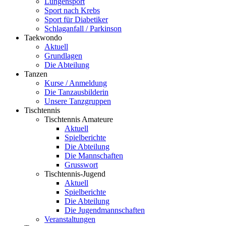
Lungensport
Sport nach Krebs
Sport für Diabetiker
Schlaganfall / Parkinson
Taekwondo
Aktuell
Grundlagen
Die Abteilung
Tanzen
Kurse / Anmeldung
Die Tanzausbilderin
Unsere Tanzgruppen
Tischtennis
Tischtennis Amateure
Aktuell
Spielberichte
Die Abteilung
Die Mannschaften
Grusswort
Tischtennis-Jugend
Aktuell
Spielberichte
Die Abteilung
Die Jugendmannschaften
Veranstaltungen